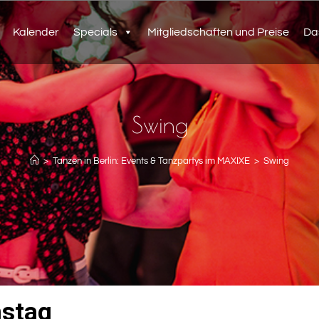
Kalender
Specials
Mitgliedschaften und Preise
Da
Swing
>
Tanzen in Berlin: Events & Tanzpartys im MAXIXE
>
Swing
stag