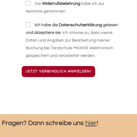
Die
Widerrufsbelehrung
habe ich zur
Kenntnis genommen.
Ich habe die
Datenschutzerklärung
gelesen
und akzeptiere sie
. Ich stimme zu, dass meine
Daten und Angaben zur Bearbeitung meiner
Buchung bei Tanzschule MAXIXE elektronisch
gespeichert und verarbeitet werden.
A
l
t
e
 Fragen? Dann schreibe uns
r
hier
!
n