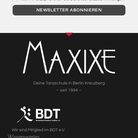
Deine Tanzschule in Berlin Kreuzberg
– seit 1994 –
Wir sind Mitglied im BDT e.V.
Wissenswertes