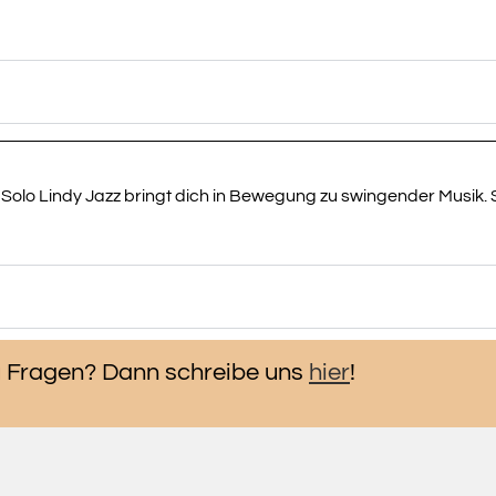
olo Lindy Jazz bringt dich in Bewegung zu swingender Musik. Sp
 Fragen? Dann schreibe uns
hier
!