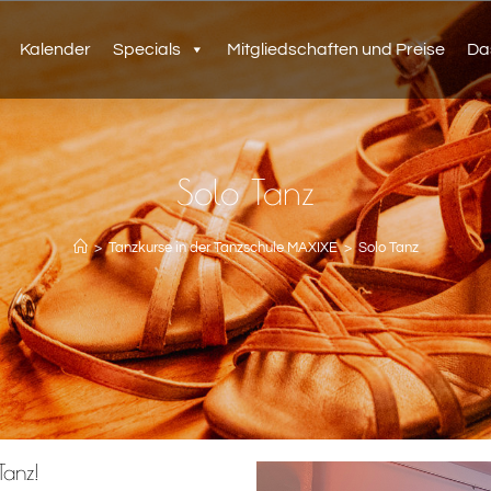
Kalender
Specials
Mitgliedschaften und Preise
Da
Solo Tanz
>
Tanzkurse in der Tanzschule MAXIXE
>
Solo Tanz
Tanz!