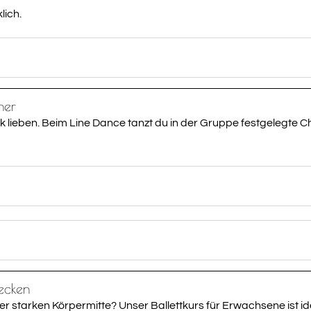
lich.
ner
ik lieben. Beim Line Dance tanzt du in der Gruppe festgelegte
decken
tarken Körpermitte? Unser Ballettkurs für Erwachsene ist idea