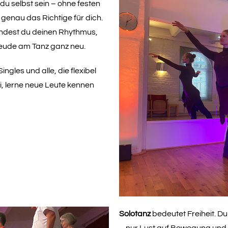
du selbst sein – ohne festen
genau das Richtige für dich.
findest du deinen Rhythmus,
reude am Tanz ganz neu.
gles und alle, die flexibel
 lerne neue Leute kennen
Solotanz
bedeutet Freiheit. D
– nur Lust auf Bewegung und 